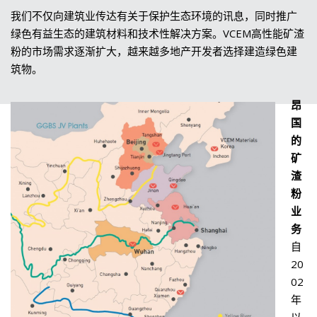
我们不仅向建筑业传达有关于保护生态环境的讯息，同时推广
绿色有益生态的建筑材料和技术性解决方案。VCEM高性能矿渣
粉的市场需求逐渐扩大，越来越多地产开发者选择建造绿色建
筑物。
昂
国
的
矿
渣
粉
业
务
自
20
02
年